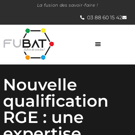
La fusion des savoir-faire !
03 88 60 15 42
La société Fubat
Nouvelle
qualification
RGE : une
expertise