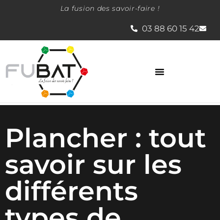
La fusion des savoir-faire !
03 88 60 15 42
La société Fubat
Plancher : tout
savoir sur les
différents
types de