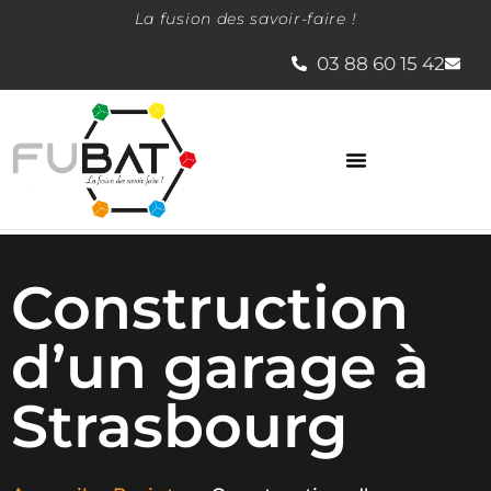
La fusion des savoir-faire !
03 88 60 15 42
La société Fubat
Construction
d’un garage à
Strasbourg