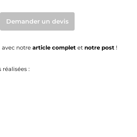
Demander un devis
n avec notre
article complet
et
notre post
!
réalisées :