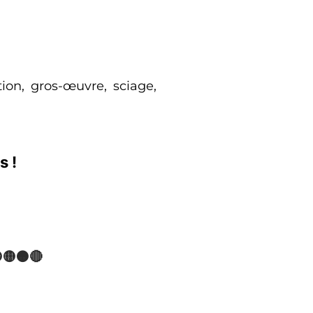
ion, gros-œuvre, sciage,
s !
🟡🟠🔴