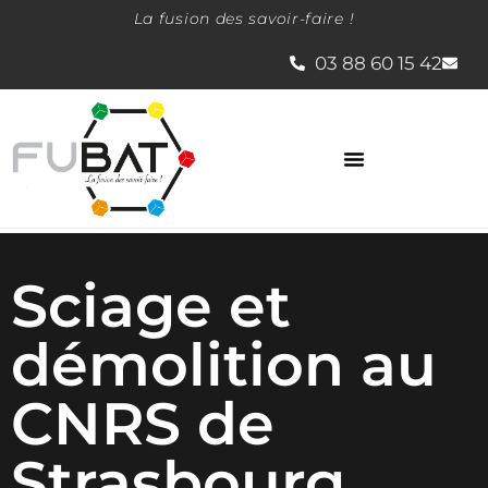
La fusion des savoir-faire !
03 88 60 15 42
La société Fubat
Sciage et
démolition au
CNRS de
Strasbourg